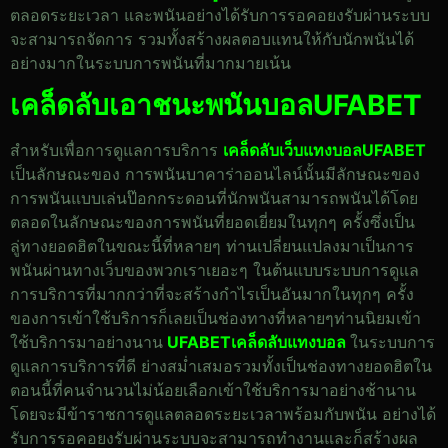
ตลอดระยะเวลา และพนันอย่างได้รับการรอคอยงรับผ่านระบบ
จะสามารถจัดการ รวมทั้งสร้างผลตอบแทนให้กับนักพนันได้
อย่างมากในระบบการพนันที่มากมายเน้น
เคล็ดลับเอาชนะพนันบอลUFABET
สำหรับเพื่อการดูแลการบริการ
เคล็ดลับเว็บแทงบอลUFABET
เป็นลักษณะของ การพนันบาคาร่าออนไลน์นั้นมีลักษณะของ
การพนันแบบเล่นป๊อกกระดอนที่นักพนันสามารถพนันได้โดย
ตลอดในลักษณะของการพนันที่ยอดเยี่ยมในทุกๆ ครั้งซึ่งเป็น
ลู่ทางยอดฮิตในขณะนี้ที่หลายๆ ท่านเปลี่ยนแปลงมาเป็นการ
พนันผ่านทางเว็บของพวกเราเยอะๆ ในต้นแบบระบบการดูแล
การบริการที่มากกว่าที่จะสร้างกำไรเป็นอันมากในทุกๆ ครั้ง
ของการเข้าใช้บริการก็เลยเป็นช่องทางที่หลายๆท่านนิยมเข้า
ใช้บริการมาอย่างนาน
UFABETเคล็ดลับแทงบอล
ในระบบการ
ดูแลการบริการที่ดี ย่างสม่ำเสมอรวมทั้งเป็นช่องทางยอดฮิตใน
ตอนนี้ที่คนจำนวนไม่น้อยเลือกเข้าใช้บริการมาอย่างช้านาน
โดยจะมีข้าราชการดูแลตลอดระยะเวลาพร้อมกับพนัน อย่างได้
รับการรอคอยงรับผ่านระบบจะสามารถทำงานและก็สร้างผล