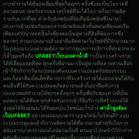
การทำรายได้ที่ยอดเยี่ยมที่สุดในทุกๆ ครั้งซึ่งจะเป็นโอกาสที่
หลายคนคาดหวังจากหลายๆไซด์ที่จะได้โอกาสในการผลิต
รายรับมากที่สุด สำหรับนักพนันที่นับถือนักพนันซึ่งนานา
ประการด้วยเช่นกันนอกจากนักพนันแล้วขั้นตอนเพียงแค่เริ่ม
เพียงแค่10บาทแค่นั้นก็เพียงพอเป็นลู่ทางที่สิ่งที่ต้องการซึ่ง
หลายๆ ท่านแปลงมาแล้วอย่าลืมติดตามเว็บไซต์ที่มีจำนวนมาก
ในรูปแบบระบบความคุ้มราคาการดูแลการบริการที่สะดวกและ
ก็ล้ำยุคหรือถือ
UFABETเว็บบอลค่าน้ำดี
ว่าเป็นการสร้างราย
ได้ที่เยี่ยมยอดที่สุด ทุกครั้งที่ผ่านมาเป็นลู่ทางที่หลายท่านเลือก
เข้าใช้บริการในระบบของต้นแบบความปลอดภัยของระบบ
และก็อย่าลืมเบ็ตเต็คที่มากกว่าที่จะสร้างรายได้อย่างเช่นให้กับ
คนอื่นที่ได้รับความปลอดภัยสบายๆแล้วก็อย่าลืมทำการ
ประมวลผลทำรายได้ทุกๆครั้งทุกๆ ครั้งเพื่อรับช่องทางที่เป็น
แหล่งรายได้ที่หลายๆสำหรับการเข้าใช้บริการที่สร้างรายได้
สูงสุดให้กับคุณจะได้รับผลประโยชน์อะไรบ้าง
ค่าน้ำสูงต้อง
เว็บUFABET
อย่างแน่นอนบาคาร่าออนไลน์เว็บไหนดี? แบบ
ระบบการดูแลแล้วก็การผลิตรายได้ที่มากมายสำหรับในการ
พนันจากบาคาร่าออนไลน์ผ่านเว็บที่ ตามมาโปรดจำไว้ว่าการ
พนันที่นาปการของคาสิโนเหล่านี้มาจากเพื่ออำนวยความ