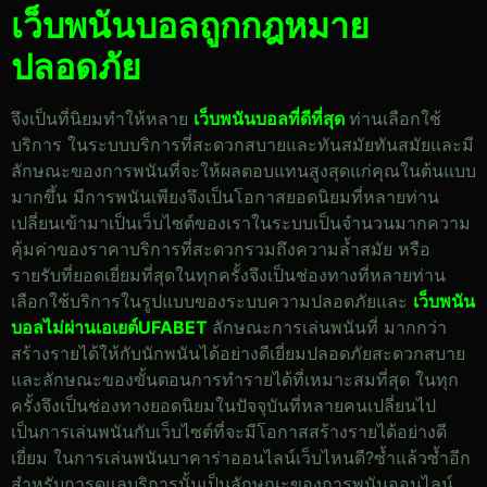
เว็บพนันบอลถูกกฎหมาย
ปลอดภัย
จึงเป็นที่นิยมทำให้หลาย
เว็บพนันบอลที่ดีที่สุด
ท่านเลือกใช้
บริการ ในระบบบริการที่สะดวกสบายและทันสมัยทันสมัยและมี
ลักษณะของการพนันที่จะให้ผลตอบแทนสูงสุดแก่คุณในต้นแบบ
มากขึ้น มีการพนันเพียงจึงเป็นโอกาสยอดนิยมที่หลายท่าน
เปลี่ยนเข้ามาเป็นเว็บไซต์ของเราในระบบเป็นจำนวนมากความ
คุ้มค่าของราคาบริการที่สะดวกรวมถึงความล้ำสมัย หรือ
รายรับที่ยอดเยี่ยมที่สุดในทุกครั้งจึงเป็นช่องทางที่หลายท่าน
เลือกใช้บริการในรูปแบบของระบบความปลอดภัยและ
เว็บพนัน
บอลไม่ผ่านเอเยต์UFABET
ลักษณะการเล่นพนันที่ มากกว่า
สร้างรายได้ให้กับนักพนันได้อย่างดีเยี่ยมปลอดภัยสะดวกสบาย
และลักษณะของขั้นตอนการทำรายได้ที่เหมาะสมที่สุด ในทุก
ครั้งจึงเป็นช่องทางยอดนิยมในปัจจุบันที่หลายคนเปลี่ยนไป
เป็นการเล่นพนันกับเว็บไซต์ที่จะมีโอกาสสร้างรายได้อย่างดี
เยี่ยม ในการเล่นพนันบาคาร่าออนไลน์เว็บไหนดี?ซ้ำแล้วซ้ำอีก
สำหรับการดูแลบริการนั้นเป็นลักษณะของการพนันออนไลน์