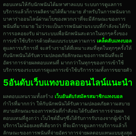
ตอบแทนให้กับนักพนันได้มหาศาลแบบ ระบบการดูแลการ
บริการแล้วก็การผลิตรายได้ที่มากมาย สำหรับในการพนันจาก
บาคาร่าออนไลน์ผ่านเว็บของพวกเราที่จะมีลักษณะของการ
พนันที่มากมาย ไม่ว่าจะเป็นการพนันผ่านระบบที่กำลังจะได้รับ
การรอคอยงรับ ผ่านระบบเพื่อนักพนันสะดวกในทุกๆครั้งของ
การเข้าใช้บริการด้วยต้นแบบระบบความการ
เคล็ดลับแทงบอล
ดูแลการบริการที่ จะสร้างรายได้ที่เหมาะสมที่สุดในทุกๆครั้งให้
กับนักพนันได้รับความปลอดภัยลักษณะของการพนันที่จะมี
อัตราการจ่ายผลตอบแทนที่ มากกว่าในทุกๆของการเข้าใช้
บริการของระบบการดูแลการเข้าใช้บริการรวมทั้งการขยายตัว
5อันดับเว็บแทงบอลออนไลน์แนะนำ
ผลตอบแทนรวมทั้งสร้าง
เว็บอันดับ1สมัครสมาชิกแทงบอล
กำไรที่มากกว่า ให้กับนักพนันได้รับความปลอดภัยความสบาย
สบายลักษณะของการพนันที่กำลังจะได้รับอัตราการจ่ายผล
ตอบแทนที่สูงกว่า เว็บไซต์อื่นๆซึ่งได้รับการรับรองจากผู้เข้าใช้
บริการไม่น้อยเลยทีเดียวกว่า ที่จะมีการดูแลการบริการแล้วก็
ลักษณะของการพนันที่จ่ายอัตราการจ่ายผลตอบแทนแบบสูงสุด