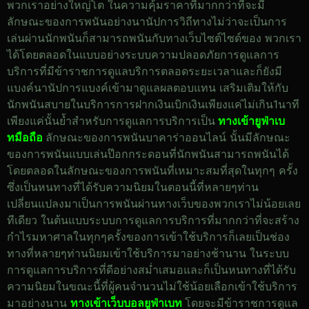
พวกเราอย่างใหญ่โต ในความคุ้มราคาที่มากกว่าที่จะมี
ลักษณะของการพนันอย่างนานัปการวิถีทางไม่ว่าจะเป็นการ
เล่นผ่านนักพนันก็สามารถพนันกับทางเว็บไซต์ไซด์ของ พวกเรา
ได้โดยตลอดในแบบอย่างระบบความปลอดภัยการดูแลการ
บริการที่มีข้าราชการดูแลบริการตลอดระยะเวลาและก็ยังมี
แบงค์นานัปการแบงค์เข้ามาดูแลผลตอบแทน เสริมเติมให้กับ
นักพนันสบายในบริการการฝากเงินเบิกเงินเพียงแค่ไม่เกิน1นาที
เพียงแค่นั้นย้ำสำหรับการดูแลการบริการเป็น
ทางเข้ายูฟ่าเบ
ทมือถือ
ลักษณะของการพนันบาคาร่าออนไลน์ นั้นมีลักษณะ
ของการพนันแบบเล่นป๊อกกระดอนที่นักพนันสามารถพนันได้
โดยตลอดในลักษณะของการพนันที่เหมาะสมที่สุดในทุกๆ ครั้ง
ซึ่งเป็นหนทางที่ได้รับความนิยมในตอนนี้ที่หลายๆท่าน
เปลี่ยนแปลงมาเป็นการพนันผ่านทางเว็บของพวกเราไม่น้อยเลย
ทีเดียว ในต้นแบบระบบการดูแลการบริการที่มากกว่าที่จะสร้าง
กำไรมหาศาลในทุกๆครั้งของการเข้าใช้บริการก็เลยเป็นช่อง
ทางที่หลายๆท่านนิยมเข้าใช้บริการมาอย่างช้านาน ในระบบ
การดูแลการบริการที่ดีอย่างสม่ำเสมอและก็เป็นหนทางที่ได้รับ
ความนิยมในขณะนี้ที่ผู้คนจำนวนไม่ใช้น้อยเลือกเข้าใช้บริการ
มาอย่างนาน
ทางเข้าเว็บบอลยูฟ่าเบท
โดยจะมีข้าราชการดูแล