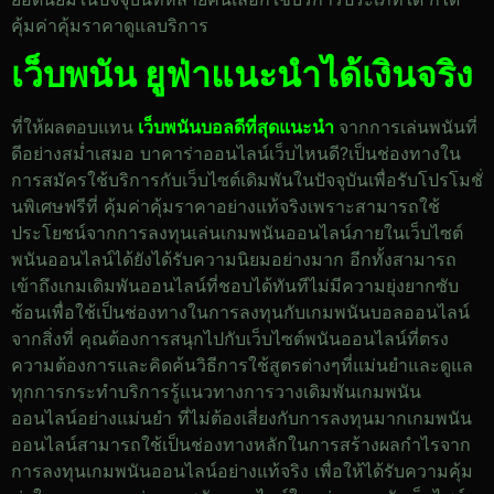
คุ้มค่าคุ้มราคาดูแลบริการ
เว็บพนัน ยูฟ่าแนะนำได้เงินจริง
ที่ให้ผลตอบแทน
เว็บพนันบอลดีที่สุดแนะนำ
จากการเล่นพนันที่
ดีอย่างสม่ำเสมอ บาคาร่าออนไลน์เว็บไหนดี?เป็นช่องทางใน
การสมัครใช้บริการกับเว็บไซต์เดิมพันในปัจจุบันเพื่อรับโปรโมชั่
นพิเศษฟรีที่ คุ้มค่าคุ้มราคาอย่างแท้จริงเพราะสามารถใช้
ประโยชน์จากการลงทุนเล่นเกมพนันออนไลน์ภายในเว็บไซต์
พนันออนไลน์ได้ยังได้รับความนิยมอย่างมาก อีกทั้งสามารถ
เข้าถึงเกมเดิมพันออนไลน์ที่ชอบได้ทันทีไม่มีความยุ่งยากซับ
ซ้อนเพื่อใช้เป็นช่องทางในการลงทุนกับเกมพนันบอลออนไลน์
จากสิ่งที่ คุณต้องการสนุกไปกับเว็บไซต์พนันออนไลน์ที่ตรง
ความต้องการและคิดค้นวิธีการใช้สูตรต่างๆที่แม่นยำและดูแล
ทุกการกระทำบริการรู้แนวทางการวางเดิมพันเกมพนัน
ออนไลน์อย่างแม่นยำ ที่ไม่ต้องเสี่ยงกับการลงทุนมากเกมพนัน
ออนไลน์สามารถใช้เป็นช่องทางหลักในการสร้างผลกำไรจาก
การลงทุนเกมพนันออนไลน์อย่างแท้จริง เพื่อให้ได้รับความคุ้ม