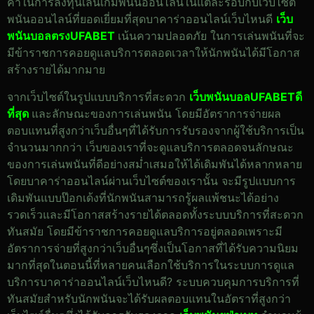
ค่าในการลงทุนเล่นเกมพนันออนไลน์ในแต่ละรอบกับเว็บไซต์
พนันออนไลน์ที่ยอดเยี่ยมที่สุดบาคาร่าออนไลน์เว็บไหนดี
เว็บ
พนันบอลตรงUFABET
เน้นความปลอดภัย ในการเล่นพนันที่จะ
มีข้าราชการคอยดูแลบริการตลอดเวลาให้นักพนันได้มีโอกาส
สร้างรายได้มากมาย
จากเว็บไซต์ในรูปแบบบริการที่สะดวก
เว็บพนันบอลUFABETดี
ที่สุด
และลักษณะของการเล่นพนัน โดยมีอัตราการจ่ายผล
ตอบแทนที่สูงกว่าเว็บอื่นๆที่ได้รับการรับรองจากผู้ใช้บริการเป็น
จำนวนมากกว่า เว็บของเราที่จะดูแลบริการตลอดจนลักษณะ
ของการเล่นพนันที่ดีอย่างสม่ำเสมอให้ได้เดิมพันได้หลากหลาย
โดยบาคาร่าออนไลน์ผ่านเว็บไซต์ของเรานั้น จะมีรูปแบบการ
เดิมพันแบบป๊อกเด้งที่นักพนันสามารถรู้ผลแพ้ชนะได้อย่าง
รวดเร็วและมีโอกาสสร้างรายได้ตลอดทั้งระบบบริการที่สะดวก
ทันสมัย โดยมีข้าราชการคอยดูแลบริการอยู่ตลอดเพราะมี
อัตราการจ่ายที่สูงกว่าเว็บอื่นๆซึ่งเป็นโอกาสที่ได้รับความนิยม
มากที่สุดในตอนนี้ที่หลายคนเลือกใช้บริการในระบบการดูแล
บริการบาคาร่าออนไลน์เว็บไหนดี? ระบบควบคุมการบริการที่
ทันสมัยสำหรับนักพนันจะได้รับผลตอบแทนในอัตราที่สูงกว่า