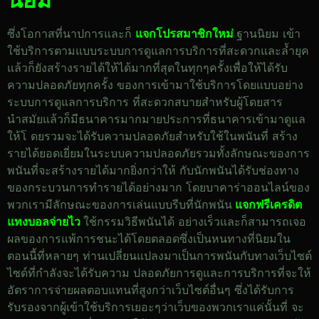
ซึ่งโอกาสที่นาปการและก็
แจกโปรสมาชิกใหม่
ฐานนิยม เข้า
ใช้บริการตามแบบระบบการดูแลการบริการที่สะดวกและล้ำยุค
แล้วก็ยังสร้างรายได้ให้ได้มากที่สุดในทุกๆครั้งเพื่อให้ได้รับ
ความปลอดภัยทุกครั้ง ของการเข้ามาใช้บริการโดยแบบอย่าง
ระบบการดูแลการบริการ ที่สะดวกสบายสำหรับผู้โดยสาร
นำสมัยแล้วก็มีธนาคารมากมายประการที่ธนาคารเข้ามาดูแล
ให้โ ดยรวมจะได้รับความปลอดภัยสำหรับใช้ในพนันที่ สร้าง
รายได้ยอดเยี่ยมในระบบความปลอดภัยรวมทั้งลักษณะของการ
พนันที่จะสร้างรายได้มากยิ่งกว่าให้ กับนักพนันได้รับช่องทาง
ของกระบวนการทำรายได้อย่างมาก โดยบาคาร่าออนไลน์ของ
พวกเรามีลักษณะของการเล่นแบบรีบที่นักพนัน
แจกฟรีเครดิต
แทงบอลจ่ายไว
ใช้กรรมวิธีพนันได้ อย่างเร็วและก็สามารถเจอ
ผลของการแพ้การชนะได้โดยตลอดซึ่งเป็นหนทางที่นิยมใน
ตอนนี้ที่หลายๆ ท่านเปลี่ยนแปลงมาเป็นการพนันกับทางเว็บไซต์
ไซด์ที่กำลังจะได้รับความ ปลอดภัยการดูและการบริการที่จะให้
อัตราการจ่ายผลตอบแทนที่สูงกว่าเว็บไซต์อื่นๆ ซึ่งได้รับการ
รับรองจากผู้เข้าใช้บริการเยอะๆว่าเว็บของพวกเราแค่นั้นที่ จะ