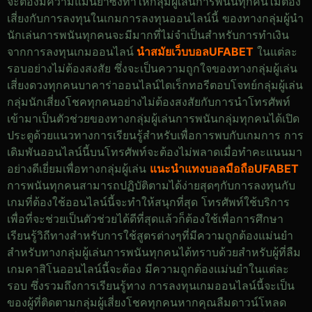
จะต้องมีความแม่นยำซึ่งทำให้กลุ่มผู้เล่นการพนันทุกคนไม่ต้อง
เสี่ยงกับการลงทุนในเกมการลงทุนออนไลน์นี้ ของทางกลุ่มผู้นำ
นักเล่นการพนันทุกคนจะมีมากที่ไม่จำเป็นสำหรับการทำเงิน
จากการลงทุนเกมออนไลน์
นำสมัยเว็บบอลUFABET
ในแต่ละ
รอบอย่างไม่ต้องสงสัย ซึ่งจะเป็นความถูกใจของทางกลุ่มผู้เล่น
เสี่ยงดวงทุกคนบาคาร่าออนไลน์ไดเร็กทอรีตอบโจทย์กลุ่มผู้เล่น
กลุ่มนักเสี่ยงโชคทุกคนอย่างไม่ต้องสงสัยกับการนำโทรศัพท์
เข้ามาเป็นตัวช่วยของทางกลุ่มผู้เล่นการพนันกลุ่มทุกคนได้เปิด
ประตูด้วยแนวทางการเรียนรู้สำหรับเพื่อการพบกับเกมการ การ
เดิมพันออนไลน์นี้บนโทรศัพท์จะต้องไม่พลาดเมื่อทำคะแนนมา
อย่างดีเยี่ยมเพื่อทางกลุ่มผู้เล่น
แนะนำแทงบอลมือถือUFABET
การพนันทุกคนสามารถปฏิบัติตามได้ง่ายสุดๆกับการลงทุนกับ
เกมที่ต้องใช้ออนไลน์นี้จะทำให้สนุกที่สุด โทรศัพท์ใช้บริการ
เพื่อที่จะช่วยเป็นตัวช่วยได้ดีที่สุดแล้วก็ต้องใช้เพื่อการศึกษา
เรียนรู้วิถีทางสำหรับการใช้สูตรต่างๆที่มีความถูกต้องแม่นยำ
สำหรับทางกลุ่มผู้เล่นการพนันทุกคนได้ทราบด้วยสำหรับผู้ที่ลืม
เกมคาสิโนออนไลน์นี้จะต้อง มีความถูกต้องแม่นยำในแต่ละ
รอบ ซึ่งรวมถึงการเรียนรู้ทาง การลงทุนเกมออนไลน์นี้จะเป็น
ของผู้ที่ติดตามกลุ่มผู้เสี่ยงโชคทุกคนหากคุณลืมดาวน์โหลด