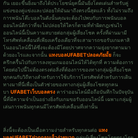
กัน เยอะขึ้นยิ่งมาถึงได้ประโยชน์ยุคนี้มันยิ่งโดดเด่นสำหรับคู่
แข่งของคู่แข่งและปล่อยให้มันมาถึงตรงนี้สุดแล้ว ทั้งไม่รวมถึง
การพนันโต๊ะบอลในดังนั้นคุณจะต้องไปพบกับการพนันบอล
ออนไลน์ดีกว่าที่จะไม่ปล่อยให้ใครก็ตามที่ทำผิดกฎเช่นไร
ออนไลน์นี้เป็นความสบายต่อกลุ่มผู้เสี่ยงโชค ครั้งที่ผ่านมามี
โทรศัพท์เคลื่อนที่เพียงเครื่องเดียวที่จะสามารถขอรับเกมคาสิ
โนออนไลน์นี้ได้ซึ่งจะต้องมีโดยปราศจากความยุ่งยากตามมา
ด้วยอะไรและจากนั้น
แทงบอลUFABETปลอดภัยมั้ย
ก็จะ
ครึกครื้นไปกับการลงทุนเกมออนไลน์ให้ได้ทุกที่ ความต้องการ
โดยต่อไปนี้ไม่ต้องตรงต่อสิ่งที่ต้องการของทางกลุ่มผู้เสี่ยงโชค
ทุกคนกับวิถีทางสำหรับการใช้บริการโทรศัพท์สำหรับการเดิน
ทางมาที่นี่เพื่อเป็นตัวช่วยของทางกลุ่มผู้เสี่ยงโชคทุกคน
บา
UFABETเว็บบอลตรง
คาร่าออนไลน์มือถือบันทึกในปัจจุบัน
นี้ที่มีความจำเป็นอย่างยิ่งกับเกมขอรับออนไลน์นี้ เฉพาะกลุ่มผู้
เล่นการพนันทุกคนมีโทรศัพท์เคลื่อนที่เท่านั้น
สิ่งนี้จะต้องเป็นเมื่อความง่ายสำหรับทุกคนต่อ
แทง
บอลUFABETฝากถอนเร็วง่ายมาก
กลุ่มผู้เสี่ยงโชคโดยตรงโดย