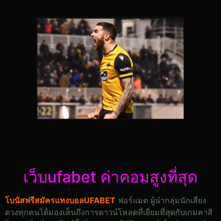
เว็บufabet ค่าคอมสูงที่สุด
โบนัสฟรีสมัครแทงบอลUFABET
ฟอร์แมต ผู้นำกลุ่มนักเสี่ยง
ดวงทุกคนได้มองเห็นถึงการดาวน์โหลดที่เยี่ยมที่สุดกับเกมคาสิ