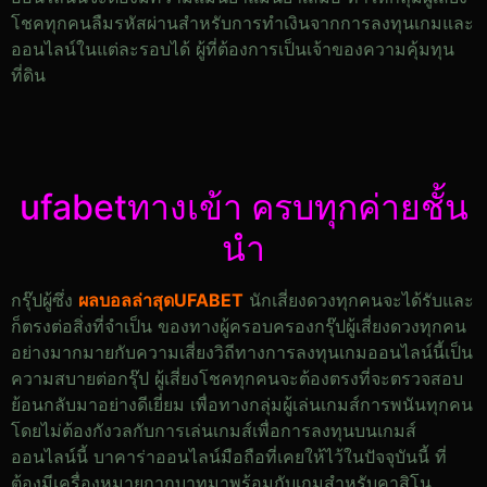
โชคทุกคนลืมรหัสผ่านสำหรับการทำเงินจากการลงทุนเกมและ
ออนไลน์ในแต่ละรอบได้ ผู้ที่ต้องการเป็นเจ้าของความคุ้มทุน
ที่ดิน
ufabetทางเข้า ครบทุกค่ายชั้น
นำ
กรุ๊ปผู้ซึ่ง
ผลบอลล่าสุดUFABET
นักเสี่ยงดวงทุกคนจะได้รับและ
ก็ตรงต่อสิ่งที่จำเป็น ของทางผู้ครอบครองกรุ๊ปผู้เสี่ยงดวงทุกคน
อย่างมากมายกับความเสี่ยงวิถีทางการลงทุนเกมออนไลน์นี้เป็น
ความสบายต่อกรุ๊ป ผู้เสี่ยงโชคทุกคนจะต้องตรงที่จะตรวจสอบ
ย้อนกลับมาอย่างดีเยี่ยม เพื่อทางกลุ่มผู้เล่นเกมส์การพนันทุกคน
โดยไม่ต้องกังวลกับการเล่นเกมส์เพื่อการลงทุนบนเกมส์
ออนไลน์นี้ บาคาร่าออนไลน์มือถือที่เคยให้ไว้ในปัจจุบันนี้ ที่
ต้องมีเครื่องหมายกากบาทมาพร้อมกับเกมสำหรับคาสิโน