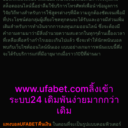
สล็อตออนไลน์นี้อย่าลืมใช้บริการโทรศัพท์เพื่อนำข้อมูลการ
วิจัยวิถีทางสำหรับการใช้สูตรต่างๆที่มีความถูกต้องชัดเจนเพื่อมี
ที่ประโยชน์ต่อกลุ่มผู้เสี่ยงโชคทุกคนจะได้รับและอาจมีส่วนเพิ่ม
เติมสำหรับการทำเงินจากการลงทุนเกมออนไลน์ ซึ่งจะต้องมี
คำถามตามมาว่ามีสิ่งอำนวยความสะดวกในทุกๆด้านเยื้องเวลา
ที่เหลือเพื่อสร้างกำไรเยอะเกินไปแล้ว ซึ่งจะทำให้นักพนันบอล
พบกับเว็บไซต์ออนไลน์นั่นเอง แบบอย่างเกมการพนันแบบนี้พึ่ง
จะได้รับบริการแก่ที่มีอายุมากเมื่อราว10ปีที่ผ่านมา
www.ufabet.comลิ้งเข้า
ระบบ24 เดิมพันง่ายมากกว่า
เดิม
แทงบอลUFABETคืนเงิน
ในตอนที่จะเป็นรูปแบบคอมพิวเตอร์