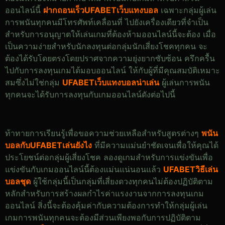
ออนไลน์นี้
ฝากถอนเร็วUFABETเว็บแทงบอล
เฉพาะกลุ่มผู้เล่น
การพนันทุกคนมีโทรศัพท์เคลื่อนที่ ไปยังเครื่องเดียวที่จำเป็น
สำหรับการอนุญาตให้เล่นเกมที่ต้องห้ามออนไลน์นี้จะต้อง เมื่อ
เป็นความง่ายสำหรับนักลงทุนต่อกลุ่มนักเสี่ยงโชคทุกคน จะ
ต้องได้รับโดยตรงโดยปราศจากความยุ่งยากซับซ้อน ครึกครื้น
ไปกับการลงทุนเกมได้มอบออนไลน์ ให้กับผู้ที่มีคุณสมบัติเหมาะ
สมซึ่งไม่ใช่กลุ่ม
UFABETเว็บแทงบอลน่าเล่น
ผู้เล่นการพนัน
ทุกคนจะได้รับการลงทุนกับเกมออนไลน์ดังต่อไปนี้
ท้าทายการเรียนรู้เพื่อขอความช่วยเหลือสำหรับสูตรต่างๆ
พนัน
บอลกับUFABETเล่นยังไง
ที่มีความแม่นยำชัดเจนเพื่อให้คุณได้
ประโยชน์ต่อกลุ่มผู้เสี่ยงโชค ลองดูเกมสำหรับการแข่งขันเพื่อ
แข่งขันกับเกมออนไลน์นี้ต้องแม่นแน่นอนแล้ว
UFABETวิธีเล่น
บอลชุด
ผู้ใช้กลุ่มนี้เป็นกลุ่มที่เสี่ยงดวงทุกคนไม่ต้องปฏิบัติตาม
หลักสำหรับการสร้างผลกำไรค่าแรงงานจากการลงทุนเกม
ออนไลน์ สิ่งนี้จะต้องคุ้มค่ากับความต้องการทำให้กลุ่มผู้เล่น
เกมการพนันทุกคนจะต้องมีส่วนเพียงพอกับการปฏิบัติตาม