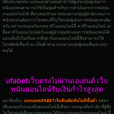
เสี่ยงดวงทุกคน แม่นแม่นยำแม่นยำทำให้ผู้เล่นกลุ่มผู้เล่นการ
พนันทุกคนสามารถใช้เป็นปุ่มสำหรับการทำเงินจากการลงทุน
เกมออนไลน์ได้ ที่ตรงต่อเป้าหมายของทางกลุ่มผู้นำนักเล่นการ
พนันทุกคนต้องการโดยตรงที่ไม่ใช่กลุ่มผู้เล่นการพนันทุกคนผิด
หวัง อย่างแน่นอนกับเกมคาสิโนออนไลน์นี้ คาสิโนออนไลน์ เค
ลื่อคาสิโนออนไลน์ฟอร์แมตผู้นำกลุ่มนักเล่นการพนันทุกคนได้
มองเห็นถึงไม่เกินมากที่สุด กับเกมออนไลน์นี้ซึ่งสามารถใช้
โทรศัพท์เพื่อเข้ามาเป็นตัวช่วย ของทางกลุ่มผู้เล่นเสี่ยงดวงทุก
คนได้
ufabetเว็บตรงไม่ผ่านเอเย่นต์ เว็บ
พนันออนไลน์รับเงินกำไรสูงสุด
อย่าลืมที่จะ
แทงบอลUFABETเริ่มต้นเดิมพันไม่มีขั้นต่ำ
สมัคร
เพื่อลงทุนกับเกมสล็อตออนไลน์นี้เพื่อความสนุกเต็มกำลัง ที่ผู้ซึ่ง
ไม่ใช่กลุ่มผู้เสี่ยงดวงทุกคนจะได้รับการลงทุนกับเกมออนไลน์ นี้