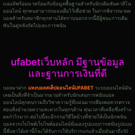
แน่แท้พร้อมมาพร้อมกับข้อมูลพื้นฐานสำหรับนักเดิมพันคาสิโน
ออนไลน์ ทุกคนสามารถมองเผื่อไว้เพื่อช่วย ในการพิจารณาผล
บอลสำหรับสมาชิกทุกท่านได้ทราบนอกจากนี้มีผู้ชนะการเดิม
พันในคู่หลังถัดไปและการพนัน
ufabetเว็บหลัก มีฐานข้อมูล
และฐานการเงินที่ดี
บอลมาฝาก
แทงบอลสเต็ปออนไลน์UFABET
ระบบออนไลน์มัน
เลยเป็นสิ่งที่จำเป็นมากมายสำหรับนักเล่นการพนันบอล
ออนไลน์ทุกคนรวมถึงวิชาความรู้ที่แม่นมากเพียงพอควรตรวจ
สอบสิ่งอำนวยความสะดวกในทุกๆด้าน ทุ่นเวลาที่เหลือซึ่งสร้าง
ผลกำไรมาก ต่อไปนี้จะมีกรรมวิธีใดบ้างที่ช่วยให้เป็นนักพนัน
บอลจากเว็บไซต์เว็บไซต์ออนไลน์นั่นเองรูปแบบการพนันรูปแบบ
นี้พึ่งพาได้เท่านี้ก็จะได้รับการให้บริการแก่แล้วเมื่อมันมาถึง10