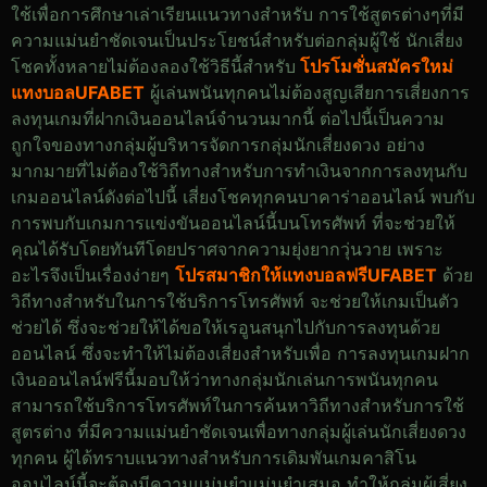
ใช้เพื่อการศึกษาเล่าเรียนแนวทางสำหรับ การใช้สูตรต่างๆที่มี
ความแม่นยำชัดเจนเป็นประโยชน์สำหรับต่อกลุ่มผู้ใช้ นักเสี่ยง
โชคทั้งหลายไม่ต้องลองใช้วิธีนี้สำหรับ
โปรโมชั่นสมัครใหม่
แทงบอลUFABET
ผู้เล่นพนันทุกคนไม่ต้องสูญเสียการเสี่ยงการ
ลงทุนเกมที่ฝากเงินออนไลน์จำนวนมากนี้ ต่อไปนี้เป็นความ
ถูกใจของทางกลุ่มผู้บริหารจัดการกลุ่มนักเสี่ยงดวง อย่าง
มากมายที่ไม่ต้องใช้วิถีทางสำหรับการทำเงินจากการลงทุนกับ
เกมออนไลน์ดังต่อไปนี้ เสี่ยงโชคทุกคนบาคาร่าออนไลน์ พบกับ
การพบกับเกมการแข่งขันออนไลน์นี้บนโทรศัพท์ ที่จะช่วยให้
คุณได้รับโดยทันทีโดยปราศจากความยุ่งยากวุ่นวาย เพราะ
อะไรจึงเป็นเรื่องง่ายๆ
โปรสมาชิกให้แทงบอลฟรีUFABET
ด้วย
วิถีทางสำหรับในการใช้บริการโทรศัพท์ จะช่วยให้เกมเป็นตัว
ช่วยได้ ซึ่งจะช่วยให้ได้ขอให้เรอูนสนุกไปกับการลงทุนด้วย
ออนไลน์ ซึ่งจะทำให้ไม่ต้องเสี่ยงสำหรับเพื่อ การลงทุนเกมฝาก
เงินออนไลน์ฟรีนี้มอบให้ว่าทางกลุ่มนักเล่นการพนันทุกคน
สามารถใช้บริการโทรศัพท์ในการค้นหาวิถีทางสำหรับการใช้
สูตรต่าง ที่มีความแม่นยำชัดเจนเพื่อทางกลุ่มผู้เล่นนักเสี่ยงดวง
ทุกคน ผู้ได้ทราบแนวทางสำหรับการเดิมพันเกมคาสิโน
ออนไลน์นี้จะต้องมีความแม่นยำแม่นยำเสมอ ทำให้กลุ่มผู้เสี่ยง